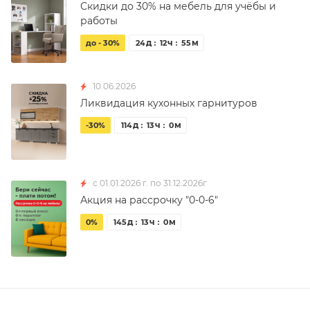
Скидки до 30% на мебель для учёбы и
работы
д
ч
м
до - 30%
24
12
55
10.06.2026
Ликвидация кухонных гарнитуров
д
ч
м
-30%
114
13
0
с 01.01.2026 г. по 31.12.2026г
Акция на рассрочку "0-0-6"
д
ч
м
0%
145
13
0