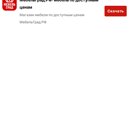
Интересные статьи
ценам
Скачать
ХОРОШО
ВСЕ СТАТЬИ
Магазин мебели по доступным ценам
МебельГрад РФ
СОВЕТЫ
Гардероб под ключ: как спланировать
наполнение шкафа — чек‑лист
18 февраля 2026
УДОБСТВО ИСПОЛЬЗОВАНИЯ
Как ухаживать за корпусной и мягкой
мебелью
17 февраля 2026
СОВЕТЫ
Как выбрать диван для небольшой
комнаты
17 февраля 2026