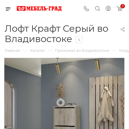
0
Лофт Крафт Серый во
Владивостоке
4
—
—
—
Главная
Каталог
Прихожая во Владивостоке
Моду