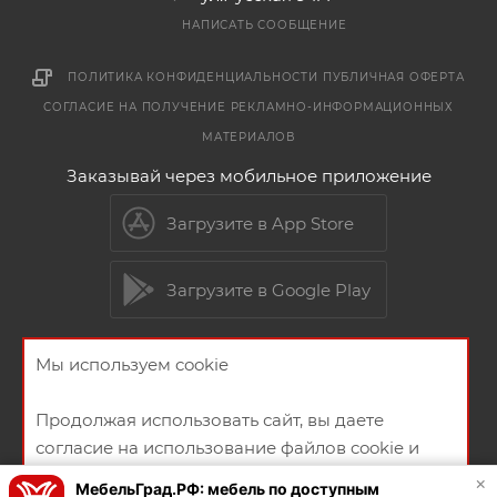
НАПИСАТЬ СООБЩЕНИЕ
ПОЛИТИКА КОНФИДЕНЦИАЛЬНОСТИ
ПУБЛИЧНАЯ ОФЕРТА
СОГЛАСИЕ НА ПОЛУЧЕНИЕ РЕКЛАМНО-ИНФОРМАЦИОННЫХ
МАТЕРИАЛОВ
Заказывай через мобильное приложение
Загрузите в App Store
Загрузите в Google Play
Мы используем cookie
2026 © Мебельный магазин МебельГрад
Продолжая использовать сайт, вы даете
согласие на использование файлов cookie и
политикой конфиденциальности
×
МебельГрад.РФ: мебель по доступным