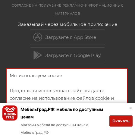
СОГЛАСИЕ НА ПОЛУЧЕНИЕ РЕКЛАМНО-ИНФОРМАЦИОННЫХ
МАТЕРИАЛОВ
Заказывай через мобильное приложение
Загрузите в App Store
Загрузите в Google Play
Мы используем cookie
2026 © Мебельный магазин МебельГрад
Продолжая использовать сайт, вы даете
согласие на использование файлов cookie и
политикой конфиденциальности
×
МебельГрад.РФ: мебель по доступным
ценам
Скачать
Создание и продвижение сайта
ХОРОШО
Магазин мебели по доступным ценам
МебельГрад РФ