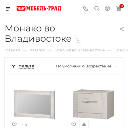
0
Монако во
Владивостоке
5
—
—
—
Главная
Каталог
Спальня во Владивостоке
Спальн
По умолчанию (возрастание)
ФИЛЬТР