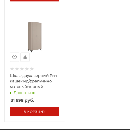
Шкаф двухдверный Рич
кашемир/фрапучино
матовый/черный
Достаточно
31 698
руб.
В КОРЗИНУ