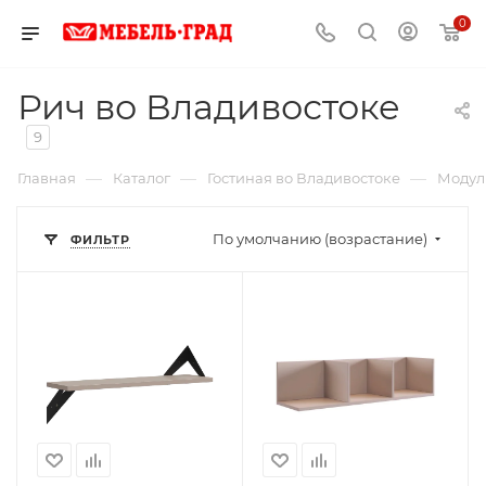
0
Рич во Владивостоке
9
—
—
—
Главная
Каталог
Гостиная во Владивостоке
Модул
По умолчанию (возрастание)
ФИЛЬТР