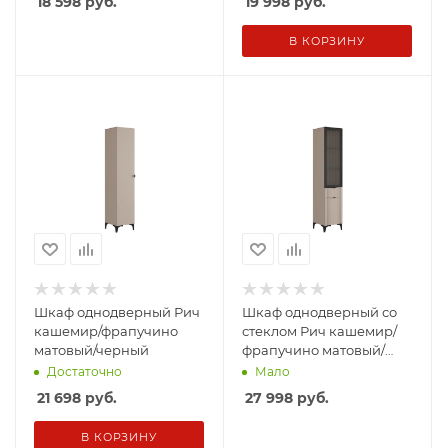
18 598
руб.
19 998
руб.
В КОРЗИНУ
Шкаф однодверный Рич
Шкаф однодверный со
кашемир/фрапучино
стеклом Рич кашемир/
матовый/черный
фрапучино матовый/
черный
Достаточно
Мало
21 698
руб.
27 998
руб.
В КОРЗИНУ