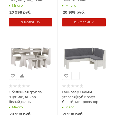
стол, табурет), Ткань
темный,ткань
TEDDY 24
Velutto06/Velutto04.
Много
Много
(скамья, стол, табурет)
20 998
руб.
20 998
руб.
В КОРЗИНУ
В КОРЗИНУ
Обеденная группа
Ганновер Скамья
"Прима", Анкор
угловая(Дуб Крафт
белый,ткань
белый, Микровелюр
Tesla13/Tesla12.(скамья,
Linea Grande 83/Connect
Много
Мало
стол, табурет)
83 Cерый
20 998
руб.
21 998
руб.