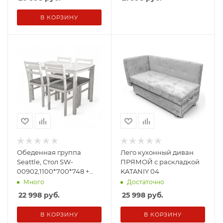
В КОРЗИНУ
Обеденная группа
Лего кухонный диван
Seattle, Стол SW-
ПРЯМОЙ с раскладкой
00902,1100*700*748 +
KATANIY 04
Стул 4шт
Много
Достаточно
22 998
руб.
25 998
руб.
В КОРЗИНУ
В КОРЗИНУ