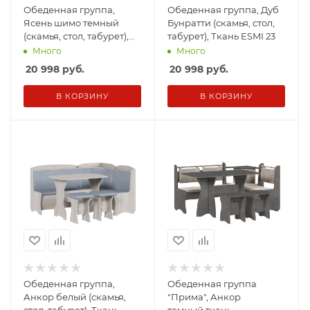
Обеденная группа,
Обеденная группа, Дуб
Ясень шимо темный
Бунратти (скамья, стол,
(скамья, стол, табурет),
табурет), Ткань ESMI 23
Кож.зам. Sicilia BROWN
Много
Много
20 998
руб.
20 998
руб.
В КОРЗИНУ
В КОРЗИНУ
Обеденная группа,
Обеденная группа
Анкор белый (скамья,
"Прима", Анкор