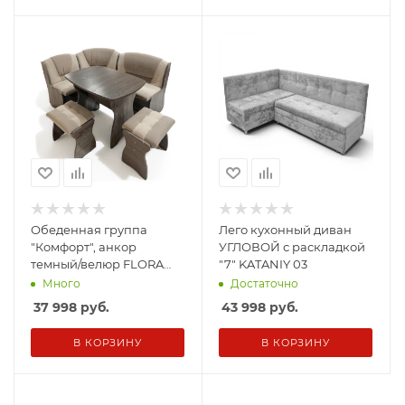
Обеденная группа
Лего кухонный диван
"Комфорт", анкор
УГЛОВОЙ с раскладкой
темный/велюр FLORA
"7" KATANIY 03
03/LOKO 22 бежевый
Много
Достаточно
(скамья, стол, табурет)
37 998
руб.
43 998
руб.
В КОРЗИНУ
В КОРЗИНУ