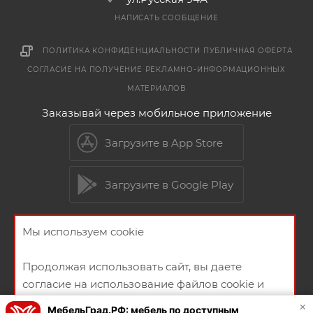
НАПИСАТЬ СООБЩЕНИЕ
ПОЛИТИКА КОНФИДЕНЦИАЛЬНОСТИ
ПУБЛИЧНАЯ ОФЕРТА
СОГЛАСИЕ НА ПОЛУЧЕНИЕ РЕКЛАМНО-ИНФОРМАЦИОННЫХ
МАТЕРИАЛОВ
Заказывай через мобильное приложение
Загрузите в App Store
Загрузите в Google Play
Мы используем cookie
2026 © Мебельный магазин МебельГрад
Продолжая использовать сайт, вы даете
согласие на использование файлов cookie и
политикой конфиденциальности
×
МебельГрад.РФ: мебель по доступным