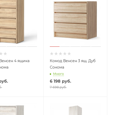
Венсен 4 ящика
Комод Венсен 3 ящ. Дуб
нома
Сонома
Много
руб.
6 198
руб.
б.
7 698 руб.