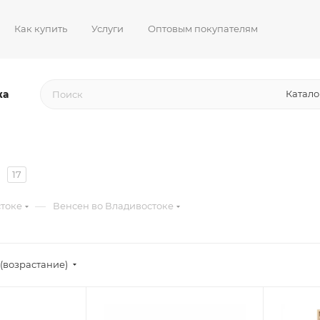
Как купить
Услуги
Оптовым покупателям
жа
Катало
17
—
токе
Венсен во Владивостоке
(возрастание)