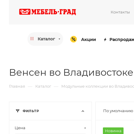
Контакты
Каталог
Акции
Распрода
Венсен во Владивостоке
—
—
Главная
Каталог
Модульные коллекции во Владивос
По умолчанию 
ФИЛЬТР
Цена
Новинка