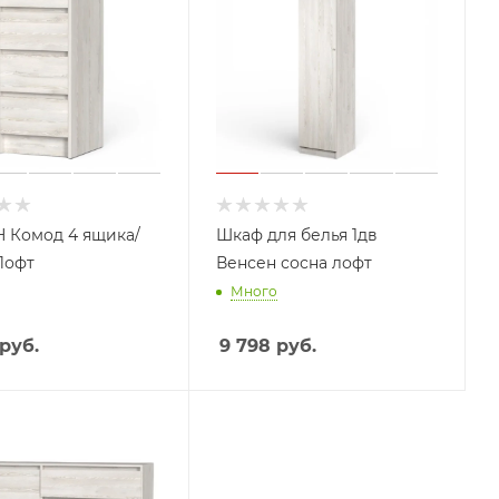
 Комод 4 ящика/
Шкаф для белья 1дв
Лофт
Венсен сосна лофт
Много
руб.
9 798
руб.