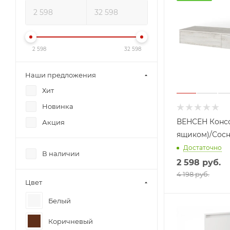
2 598
32 598
Наши предложения
Хит
Новинка
ВЕНСЕН Консо
Акция
ящиком)/Сосн
Достаточно
В наличии
2 598
руб.
4 198 руб.
Цвет
Белый
Коричневый