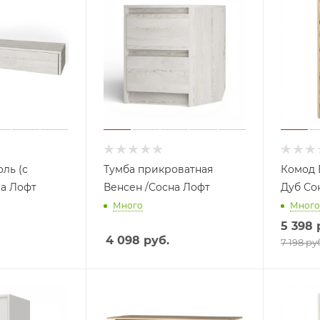
ль (с
Тумба прикроватная
Комод 
а Лофт
Венсен /Сосна Лофт
Дуб Со
Много
Много
5 398
4 098
руб.
7 198 ру