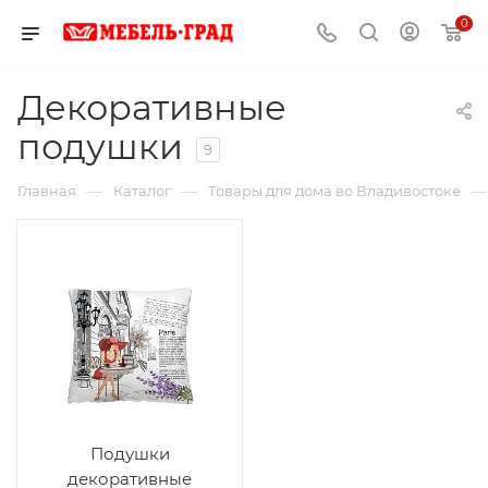
0
Декоративные
подушки
9
—
—
—
Главная
Каталог
Товары для дома во Владивостоке
Подушки
декоративные