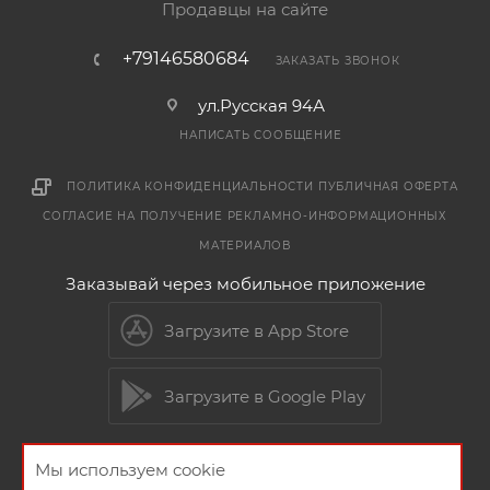
Продавцы на сайте
+79146580684
ЗАКАЗАТЬ ЗВОНОК
ул.Русская 94А
НАПИСАТЬ СООБЩЕНИЕ
ПОЛИТИКА КОНФИДЕНЦИАЛЬНОСТИ
ПУБЛИЧНАЯ ОФЕРТА
СОГЛАСИЕ НА ПОЛУЧЕНИЕ РЕКЛАМНО-ИНФОРМАЦИОННЫХ
МАТЕРИАЛОВ
Заказывай через мобильное приложение
Загрузите в App Store
Загрузите в Google Play
Мы используем cookie
2026 © Мебельный магазин МебельГрад