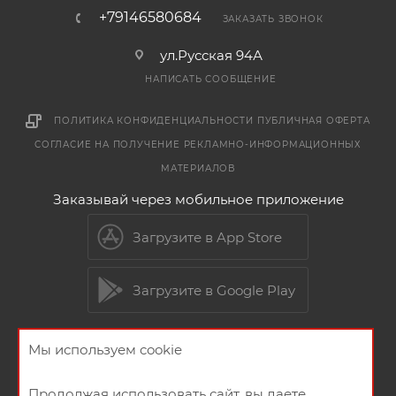
+79146580684
ЗАКАЗАТЬ ЗВОНОК
ул.Русская 94А
НАПИСАТЬ СООБЩЕНИЕ
ПОЛИТИКА КОНФИДЕНЦИАЛЬНОСТИ
ПУБЛИЧНАЯ ОФЕРТА
СОГЛАСИЕ НА ПОЛУЧЕНИЕ РЕКЛАМНО-ИНФОРМАЦИОННЫХ
МАТЕРИАЛОВ
Заказывай через мобильное приложение
Загрузите в App Store
Загрузите в Google Play
Мы используем cookie
2026 © Мебельный магазин МебельГрад
Продолжая использовать сайт, вы даете