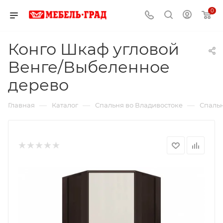
0
Конго Шкаф угловой
Венге/Выбеленное
дерево
—
—
—
Главная
Каталог
Спальня во Владивостоке
Спальн