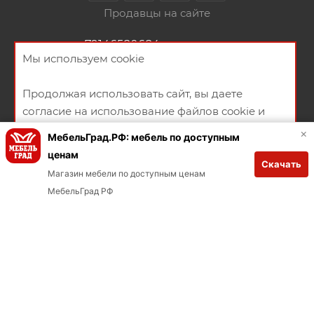
Продавцы на сайте
+79146580684
ЗАКАЗАТЬ ЗВОНОК
Мы используем cookie
ул.Русская 94А
Продолжая использовать сайт, вы даете
НАПИСАТЬ СООБЩЕНИЕ
согласие на использование файлов cookie и
ПОЛИТИКА КОНФИДЕНЦИАЛЬНОСТИ
ПУБЛИЧНАЯ ОФЕРТА
политикой конфиденциальности
×
МебельГрад.РФ: мебель по доступным
СОГЛАСИЕ НА ПОЛУЧЕНИЕ РЕКЛАМНО-ИНФОРМАЦИОННЫХ
ценам
Скачать
МАТЕРИАЛОВ
ХОРОШО
Магазин мебели по доступным ценам
Заказывай через мобильное приложение
В КОРЗИНУ
МебельГрад РФ
Загрузите в App Store
Загрузите в Google Play