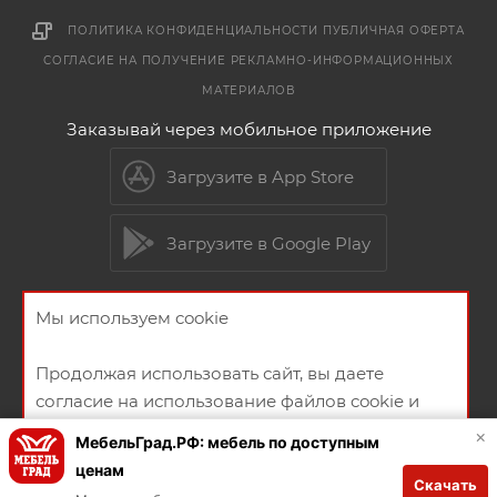
ПОЛИТИКА КОНФИДЕНЦИАЛЬНОСТИ
ПУБЛИЧНАЯ ОФЕРТА
СОГЛАСИЕ НА ПОЛУЧЕНИЕ РЕКЛАМНО-ИНФОРМАЦИОННЫХ
МАТЕРИАЛОВ
Заказывай через мобильное приложение
Загрузите в App Store
Загрузите в Google Play
Мы используем cookie
2026 © Мебельный магазин МебельГрад
Продолжая использовать сайт, вы даете
согласие на использование файлов cookie и
политикой конфиденциальности
×
МебельГрад.РФ: мебель по доступным
ценам
Скачать
Создание и продвижение сайта
ХОРОШО