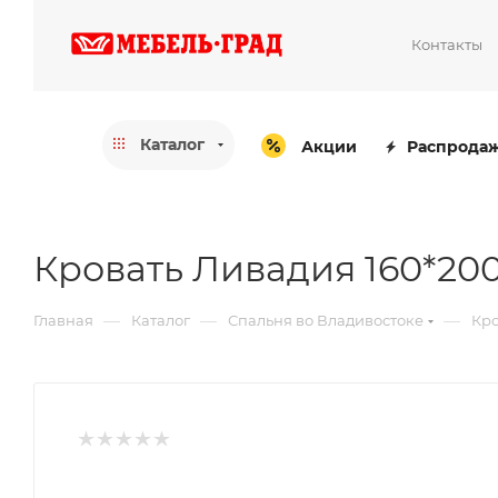
Контакты
Каталог
Акции
Распрода
Кровать Ливадия 160*20
—
—
—
Главная
Каталог
Спальня во Владивостоке
Кро