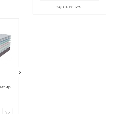
ЗАДАТЬ ВОПРОС
льтаир
Матрас 160х200
Матрас 160х200
Душевный
Престиж-Удач
Достаточно
Много
33 198
руб.
54 898
руб.