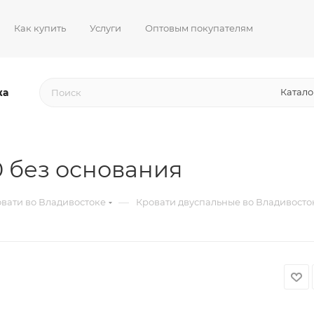
Как купить
Услуги
Оптовым покупателям
жа
Катало
0 без основания
—
вати во Владивостоке
Кровати двуспальные во Владивосто