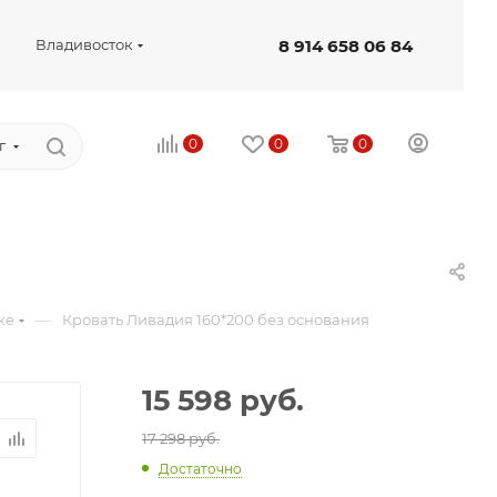
8 914 658 06 84
Владивосток
0
0
0
г
—
ке
Кровать Ливадия 160*200 без основания
15 598
руб.
17 298 руб.
Достаточно