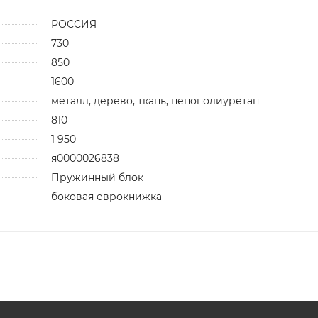
РОССИЯ
730
850
1600
металл, дерево, ткань, пенополиуретан
810
1 950
я0000026838
Пружинный блок
боковая еврокнижка