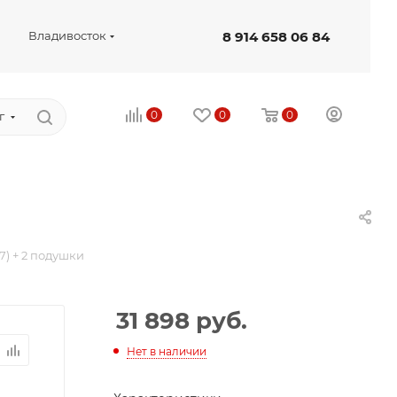
8 914 658 06 84
Владивосток
0
0
0
г
7) + 2 подушки
31 898
руб.
Нет в наличии