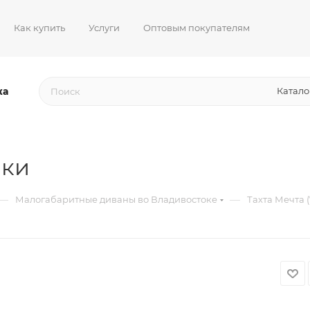
Как купить
Услуги
Оптовым покупателям
жа
Катало
шки
—
—
Малогабаритные диваны во Владивостоке
Тахта Мечта (