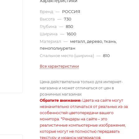
Характеристики
Бренд
—
РОССИЯ
Высота
—
730
Глубина
—
850
Ширина
—
1600
Материал
—
металл, дерево, ткань,
пенополиуретан
Спальное место (ширина)
—
810
Все характеристики
Цена действительна только для интернет-
магазина и может отличаться от цен в
розничных магазинах
Обратите внимание:
Цвета на сайте могут
незначительно отличаться от реальных из-за
особенностей цветопередачи вашего
монитора. *Рендеры на сайте – это
реалистичные компьютерные изображения,
которые могут не полностью передавать
текстуру и нюансы материалов.