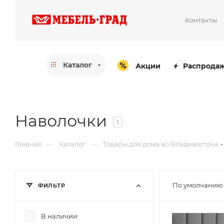
Контакты
Каталог
Акции
Распрода
Наволочки
1
—
—
Главная
Каталог
Товары для дома во Владивостоке
По умолчанию 
ФИЛЬТР
В наличии