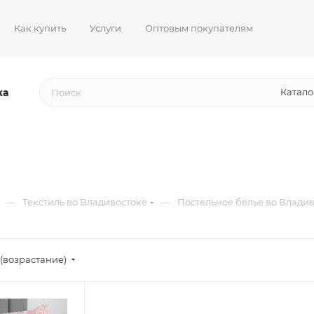
Как купить
Услуги
Оптовым покупателям
жа
Катало
—
—
Текстиль во Владивостоке
Постельное белье во Влади
(возрастание)