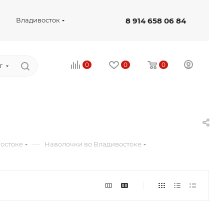
8 914 658 06 84
Владивосток
0
0
0
г
—
востоке
Наволочки во Владивостоке