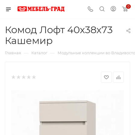
0
Комод Лофт 40х38х73
Кашемир
—
—
Главная
Каталог
Модульные коллекции во Владивост