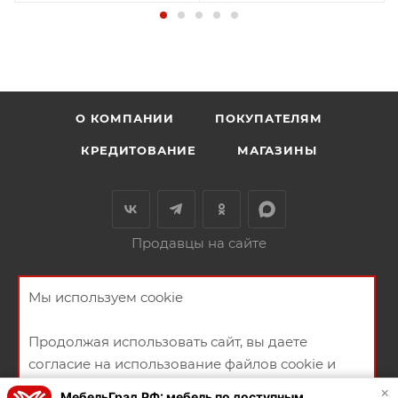
О КОМПАНИИ
ПОКУПАТЕЛЯМ
КРЕДИТОВАНИЕ
МАГАЗИНЫ
Продавцы на сайте
+79146580684
ЗАКАЗАТЬ ЗВОНОК
Мы используем cookie
ул.Русская 94А
Продолжая использовать сайт, вы даете
НАПИСАТЬ СООБЩЕНИЕ
согласие на использование файлов cookie и
политикой конфиденциальности
ПОЛИТИКА КОНФИДЕНЦИАЛЬНОСТИ
ПУБЛИЧНАЯ ОФЕРТА
×
МебельГрад.РФ: мебель по доступным