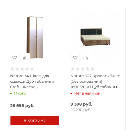
Nature 54 Шкаф для
Nature 307 Кровать Люкс
одежды Дуб табачный
(без основания)
Craft + Фасады
1600*2000 Дуб табачный
Зеркало+Стандарт
Craft-Черный
Много
Нет в наличии
9 398
руб.
26 698
руб.
13 298 руб.
В КОРЗИНУ