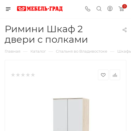
0
Римини Шкаф 2
двери с полками
—
—
—
Главная
Каталог
Спальня во Владивостоке
Шкафы