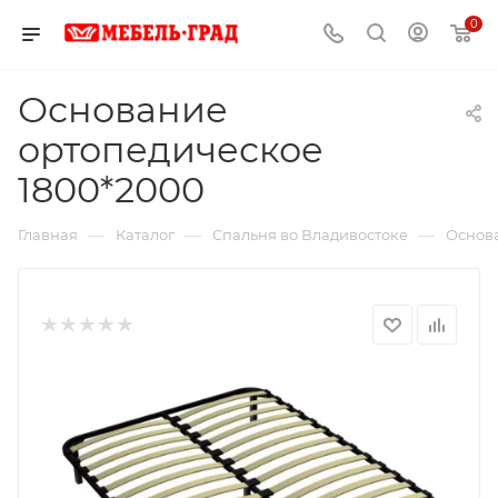
0
Основание
ортопедическое
1800*2000
—
—
—
Главная
Каталог
Спальня во Владивостоке
Основа