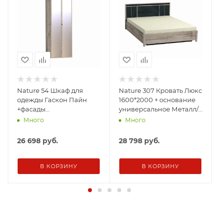
Nature 54 Шкаф для
Nature 307 Кровать Люкс
одежды Гаскон Пайн
1600*2000 + основание
+фасады
универсальное Металл/
Стандарт+Зеркало
Гаскон Пайн-Черный
Много
Много
26 698
руб.
28 798
руб.
В КОРЗИНУ
В КОРЗИНУ