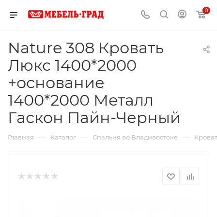
0
Nature 308 Кровать
Люкс 1400*2000
+основание
1400*2000 Металл
Гаскон Пайн-Черный
—
—
—
Главная
Каталог
Спальня во Владивостоке
Кроват