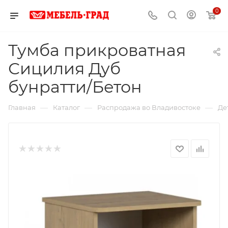
0
Тумба прикроватная
Сицилия Дуб
бунратти/Бетон
—
—
—
Главная
Каталог
Распродажа во Владивостоке
Де