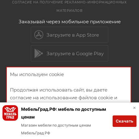
СОГЛАСИЕ НА ПОЛУЧЕНИЕ РЕКЛАМНО-ИНФОРМАЦИОННЫХ
МАТЕРИАЛОВ
Заказывай через мобильное приложение
Загрузите в App Store
Загрузите в Google Play
Мы используем cookie
2026 © Мебельный магазин МебельГрад
Продолжая использовать сайт, вы даете
согласие на использование файлов cookie и
политикой конфиденциальности
×
МебельГрад.РФ: мебель по доступным
ценам
Скачать
Создание и продвижение сайта
ХОРОШО
Магазин мебели по доступным ценам
В КОРЗИНУ
МебельГрад РФ