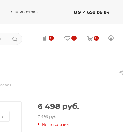
8 914 658 06 84
Владивосток
0
0
0
г
 левая
6 498
руб.
7 499 руб.
Нет в наличии