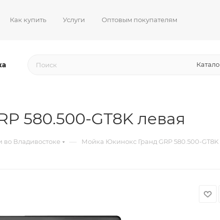
Как купить
Услуги
Оптовым покупателям
жа
Катало
P 580.500-GT8K левая
—
 во Владивостоке
Мойка Юкинокс Гранд GRP 580.500-GT8K