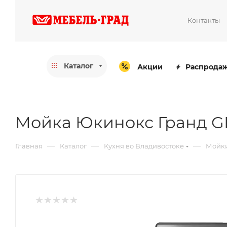
Контакты
Каталог
Акции
Распрода
Мойка Юкинокс Гранд GR
—
—
—
Главная
Каталог
Кухня во Владивостоке
Мойки