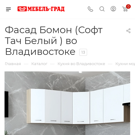
0
Фасад Бомон (Софт
Тач Белый ) во
Владивостоке
13
—
—
—
Главная
Каталог
Кухня во Владивостоке
Кухни мо