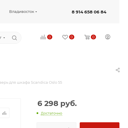
8 914 658 06 84
Владивосток
0
0
0
г
верь для шкафа Scandica Oslo 55
6 298
руб.
Достаточно