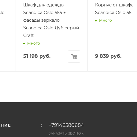
Шкаф для одежды
Корпус от шкафа
lo
Scandica Oslo 555 +
Scandica Oslo 55
фасады зеркало
Много
Scandica Oslo Дуб серый
Craft
Много
51 198
руб.
9 839
руб.
+79146580684
АНИЕ
ЗАКАЗАТЬ ЗВОНОК