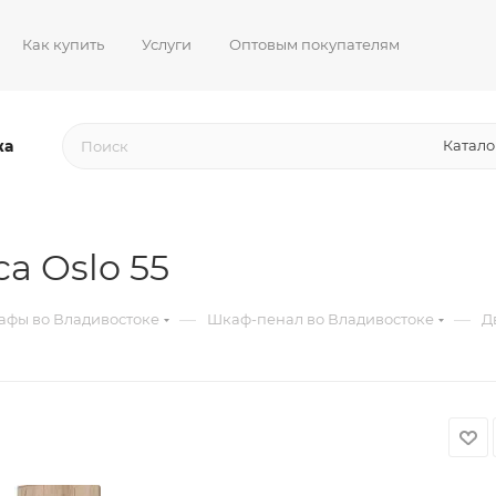
Как купить
Услуги
Оптовым покупателям
жа
Катало
a Oslo 55
—
—
фы во Владивостоке
Шкаф-пенал во Владивостоке
Д