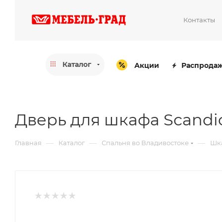
Контакты
Каталог
Акции
Распрода
Дверь для шкафа Scandic
—
—
—
Главная
Каталог
Спальня во Владивостоке
Шка