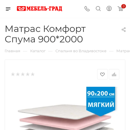
0
Матрас Комфорт
Спума 900*2000
—
—
—
Главная
Каталог
Спальня во Владивостоке
Матрас