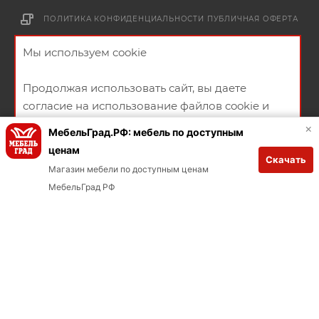
ПОЛИТИКА КОНФИДЕНЦИАЛЬНОСТИ
ПУБЛИЧНАЯ ОФЕРТА
СОГЛАСИЕ НА ПОЛУЧЕНИЕ РЕКЛАМНО-ИНФОРМАЦИОННЫХ
Мы используем cookie
МАТЕРИАЛОВ
Заказывай через мобильное приложение
Продолжая использовать сайт, вы даете
согласие на использование файлов cookie и
Загрузите в App Store
политикой конфиденциальности
×
МебельГрад.РФ: мебель по доступным
ценам
Загрузите в Google Play
Скачать
ХОРОШО
Магазин мебели по доступным ценам
В КОРЗИНУ
МебельГрад РФ
2026 © Мебельный магазин МебельГрад
Создание и продвижение сайта