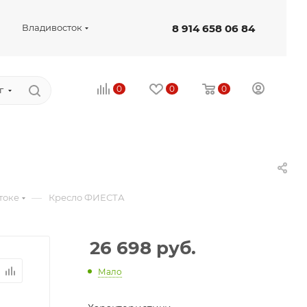
8 914 658 06 84
Владивосток
0
0
0
г
—
токе
Кресло ФИЕСТА
26 698
руб.
Мало