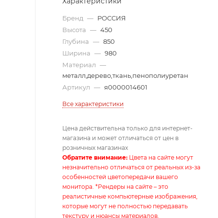
Характеристики
Бренд
—
РОССИЯ
Высота
—
450
Глубина
—
850
Ширина
—
980
Материал
—
металл,дерево,ткань,пенополиуретан
Артикул
—
я0000014601
Все характеристики
Цена действительна только для интернет-
магазина и может отличаться от цен в
розничных магазинах
Обратите внимание:
Цвета на сайте могут
незначительно отличаться от реальных из-за
особенностей цветопередачи вашего
монитора. *Рендеры на сайте – это
реалистичные компьютерные изображения,
которые могут не полностью передавать
текстуру и нюансы материалов.