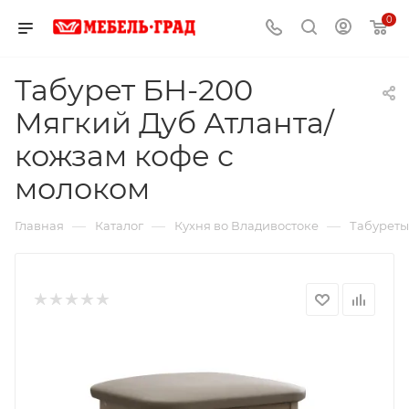
0
Табурет БН-200
Мягкий Дуб Атланта/
кожзам кофе с
молоком
—
—
—
Главная
Каталог
Кухня во Владивостоке
Табуреты