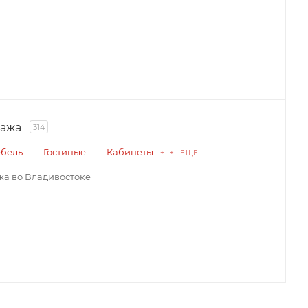
дажа
314
ебель
Гостиные
Кабинеты
+ + ЕЩЕ
а во Владивостоке