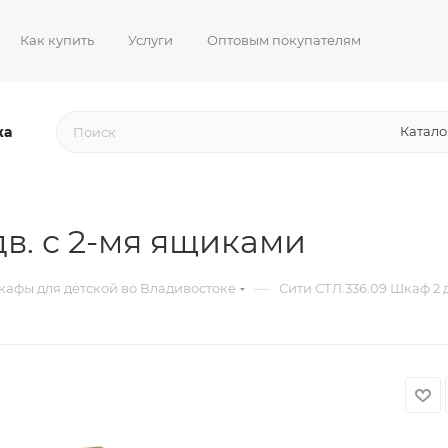
Как купить
Услуги
Оптовым покупателям
жа
Катало
дв. с 2-мя ящиками
—
афы для детской во Владивостоке
Сити СТЛ.336.09 Шкаф 2 