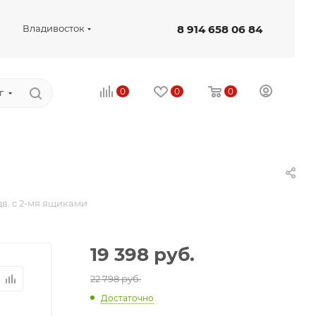
8 914 658 06 84
Владивосток
0
0
0
г
дв. с 2-мя ящиками
19 398
руб.
22 798 руб.
Достаточно