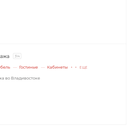
дажа
314
ебель
Гостиные
Кабинеты
+ + ЕЩЕ
а во Владивостоке