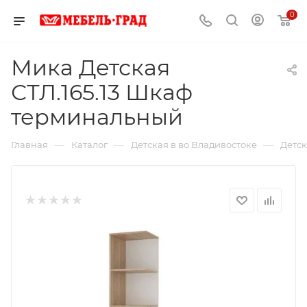
0
Мика Детская
СТЛ.165.13 Шкаф
терминальный
—
—
—
Главная
Каталог
Детская в во Владивостоке
Детск