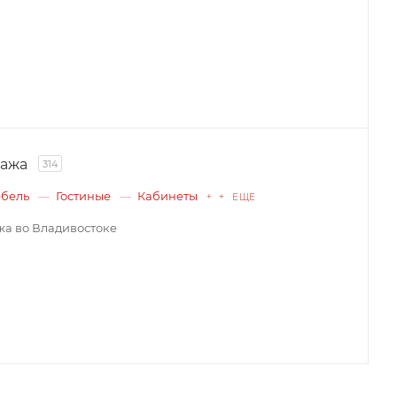
дажа
314
ебель
Гостиные
Кабинеты
+ + ЕЩЕ
а во Владивостоке