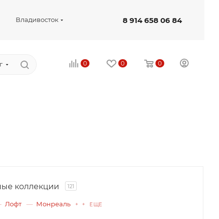
8 914 658 06 84
Владивосток
0
0
0
г
ые коллекции
121
Лофт
Монреаль
+ + ЕЩЕ