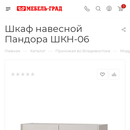
0
Шкаф навесной
Пандора ШКН-06
—
—
—
Главная
Каталог
Прихожая во Владивостоке
Моду