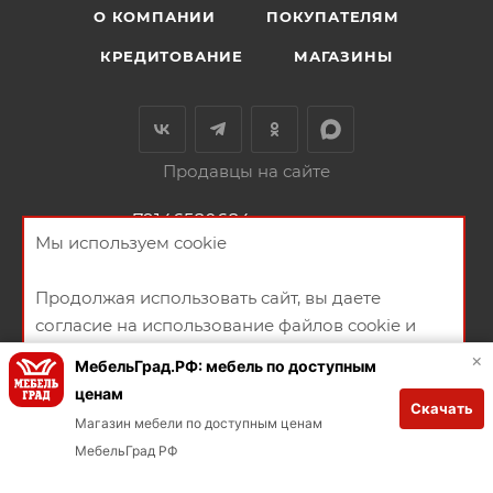
О КОМПАНИИ
ПОКУПАТЕЛЯМ
КРЕДИТОВАНИЕ
МАГАЗИНЫ
Продавцы на сайте
+79146580684
ЗАКАЗАТЬ ЗВОНОК
Мы используем cookie
ул.Русская 94А
Продолжая использовать сайт, вы даете
НАПИСАТЬ СООБЩЕНИЕ
согласие на использование файлов cookie и
ПОЛИТИКА КОНФИДЕНЦИАЛЬНОСТИ
ПУБЛИЧНАЯ ОФЕРТА
политикой конфиденциальности
×
МебельГрад.РФ: мебель по доступным
СОГЛАСИЕ НА ПОЛУЧЕНИЕ РЕКЛАМНО-ИНФОРМАЦИОННЫХ
ценам
Скачать
МАТЕРИАЛОВ
ХОРОШО
Магазин мебели по доступным ценам
Заказывай через мобильное приложение
В КОРЗИНУ
МебельГрад РФ