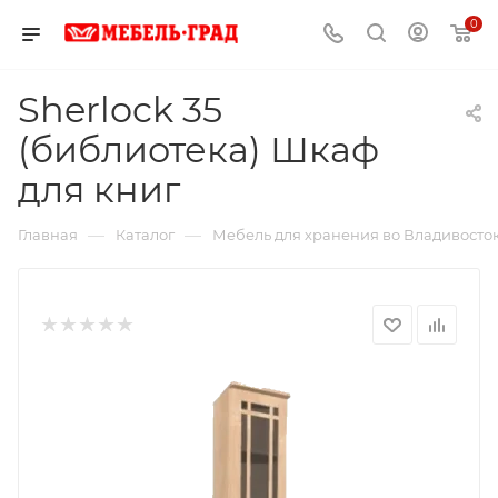
0
Sherlock 35
(библиотека) Шкаф
для книг
—
—
Главная
Каталог
Мебель для хранения во Владивосто