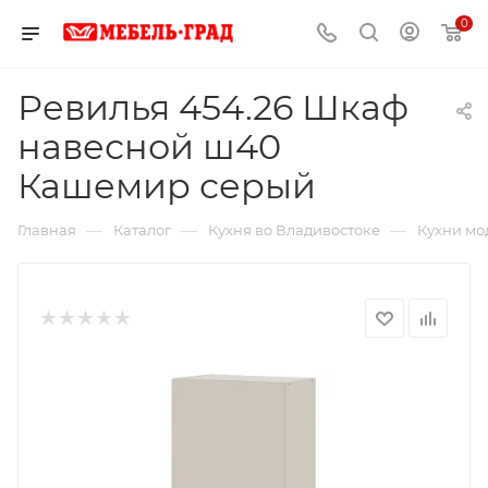
0
Ревилья 454.26 Шкаф
навесной ш40
Кашемир серый
—
—
—
Главная
Каталог
Кухня во Владивостоке
Кухни мо