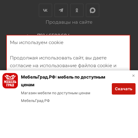
Продавцы на сайте
+79146580684
ЗАКАЗАТЬ ЗВОНОК
Мы используем cookie
ул.Русская 94А
Продолжая использовать сайт, вы даете
НАПИСАТЬ СООБЩЕНИЕ
согласие на использование файлов cookie и
ПОЛИТИКА КОНФИДЕНЦИАЛЬНОСТИ
ПУБЛИЧНАЯ ОФЕРТА
политикой конфиденциальности
×
МебельГрад.РФ: мебель по доступным
СОГЛАСИЕ НА ПОЛУЧЕНИЕ РЕКЛАМНО-ИНФОРМАЦИОННЫХ
ценам
Скачать
МАТЕРИАЛОВ
ХОРОШО
Магазин мебели по доступным ценам
Заказывай через мобильное приложение
В КОРЗИНУ
МебельГрад РФ
Загрузите в App Store
Загрузите в Google Play