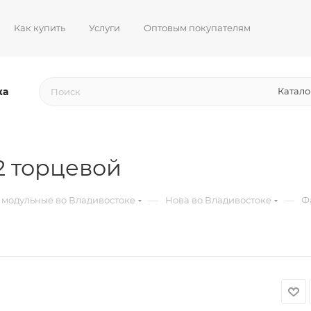
Как купить
Услуги
Оптовым покупателям
жа
Катало
2 торцевой
—
—
 модульные во Владивостоке
Нова во Владивостоке
Ф