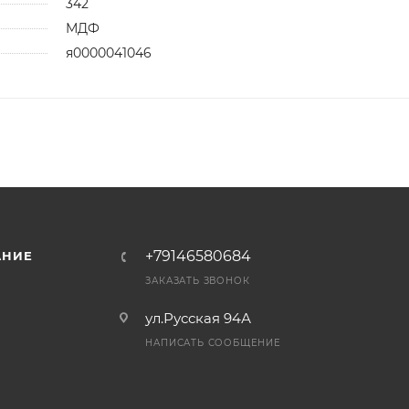
342
МДФ
я0000041046
+79146580684
АНИЕ
ЗАКАЗАТЬ ЗВОНОК
ул.Русская 94А
НАПИСАТЬ СООБЩЕНИЕ