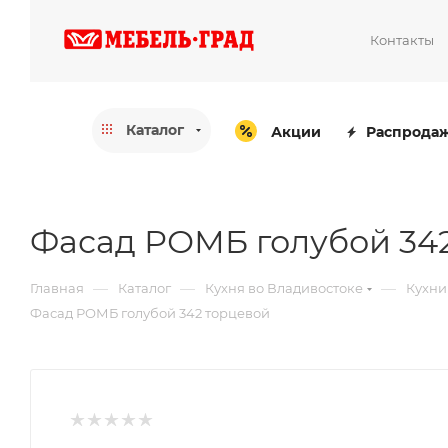
Контакты
Каталог
Акции
Распрода
Фасад РОМБ голубой 34
—
—
—
Главная
Каталог
Кухня во Владивостоке
Кухни
Фасад РОМБ голубой 342 торцевой