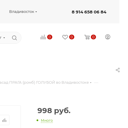
8 914 658 06 84
Владивосток
0
0
0
г
—
асад ПРАГА (ромб) ГОЛУБОЙ во Владивостоке
998
руб.
Много