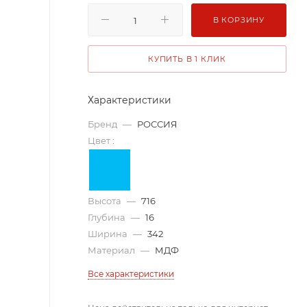
В КОРЗИНУ
КУПИТЬ В 1 КЛИК
Характеристики
Бренд
—
РОССИЯ
Цвет
:
Высота
—
716
Глубина
—
16
Ширина
—
342
Материал
—
МДФ
Все характеристики