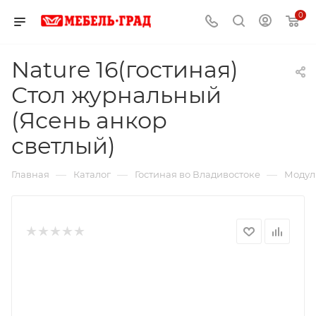
0
Nature 16(гостиная)
Стол журнальный
(Ясень анкор
светлый)
—
—
—
Главная
Каталог
Гостиная во Владивостоке
Модул